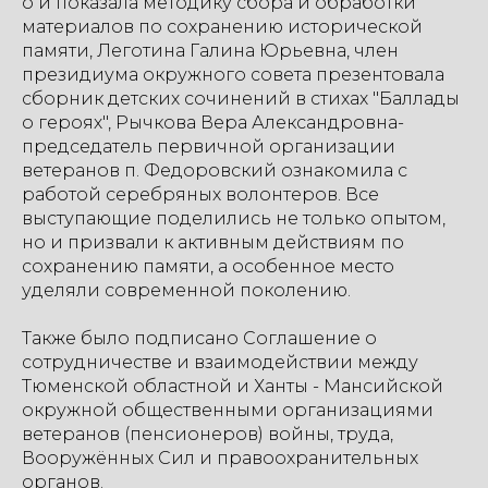
о и показала методику сбора и обработки
материалов по сохранению исторической
памяти, Леготина Галина Юрьевна, член
президиума окружного совета презентовала
сборник детских сочинений в стихах "Баллады
о героях", Рычкова Вера Александровна-
председатель первичной организации
ветеранов п. Федоровский ознакомила с
работой серебряных волонтеров. Все
выступающие поделились не только опытом,
но и призвали к активным действиям по
сохранению памяти, а особенное место
уделяли современной поколению.
Также было подписано Соглашение о
сотрудничестве и взаимодействии между
Тюменской областной и Ханты - Мансийской
окружной общественными организациями
ветеранов (пенсионеров) войны, труда,
Вооружённых Сил и правоохранительных
органов.